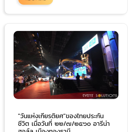
"วันแห่งเกียรติยศ"ของไทยประกัน
ชีวิต เมื่อวันที่ ๒๒/๗/๒๕๖๐ อารีน่า
ฮอล์ล เมืองทองธานี