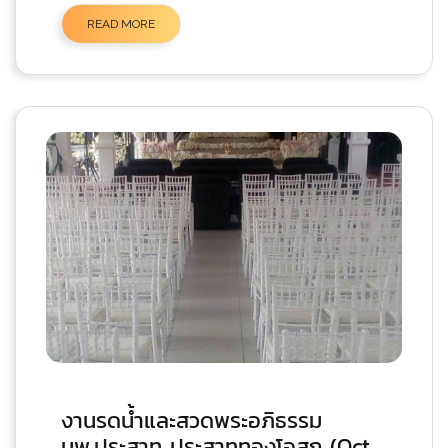
READ MORE
งานรดน้ำและสวดพระอภิธรรม
นพ.ประสาท ประสาททองโอสถ (Oct