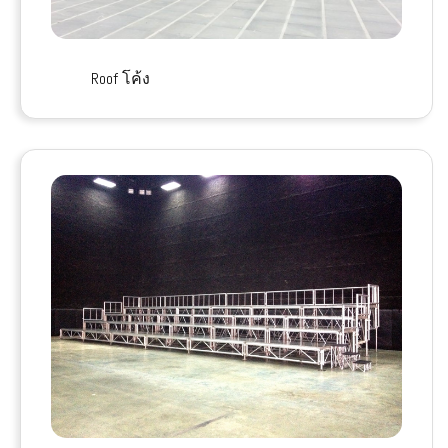
Roof โค้ง