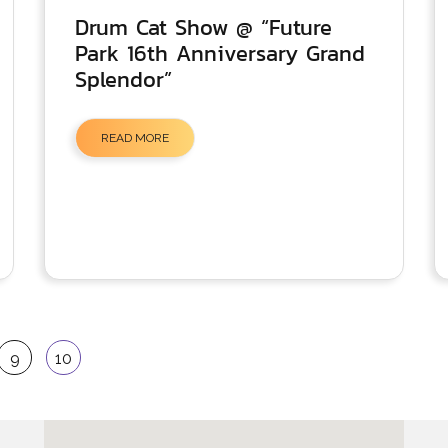
Drum Cat Show @ “Future
Park 16th Anniversary Grand
Splendor”
READ MORE
9
10