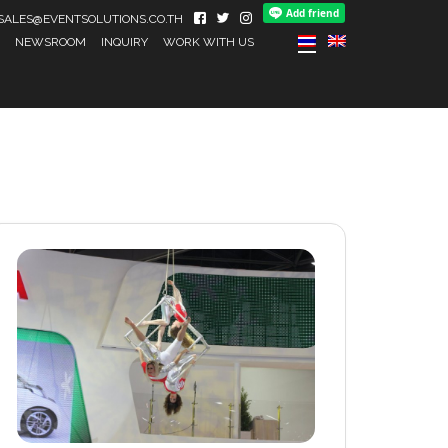
IL SALES@EVENTSOLUTIONS.CO.TH
NEWSROOM
INQUIRY
WORK WITH US