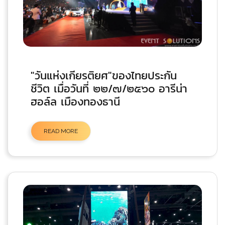
"วันแห่งเกียรติยศ"ของไทยประกัน
ชีวิต เมื่อวันที่ ๒๒/๗/๒๕๖๐ อารีน่า
ฮอล์ล เมืองทองธานี
READ MORE