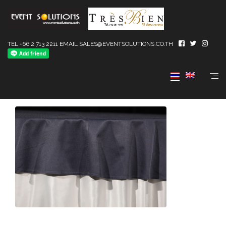
TEL +66 2 713 2211 EMAIL SALES@EVENTSOLUTIONS.CO.TH
Tresbien Table Cloth