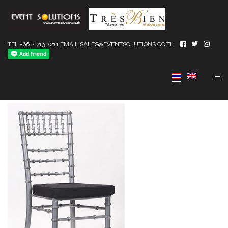
TEL +66 2 713 2211 EMAIL SALES@EVENTSOLUTIONS.CO.TH
Tresbien Chair