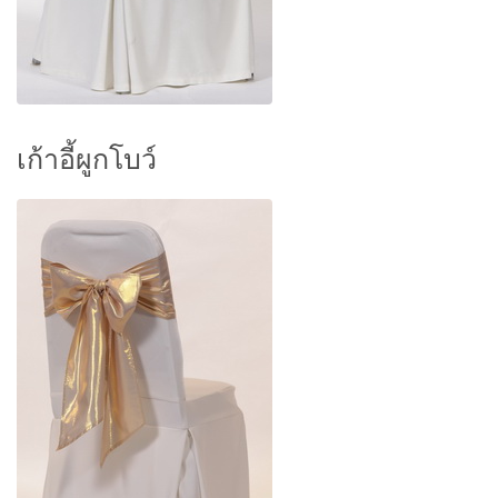
เก้าอี้ผูกโบว์