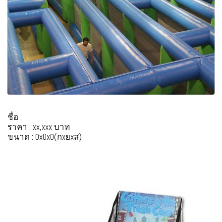
ชื่อ :
ราคา : xx,xxx บาท
ขนาด : 0x0x0(กxยxส)