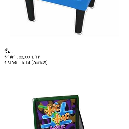
ชื่อ :
ราคา : xx,xxx บาท
ขนาด : 0x0x0(กxยxส)