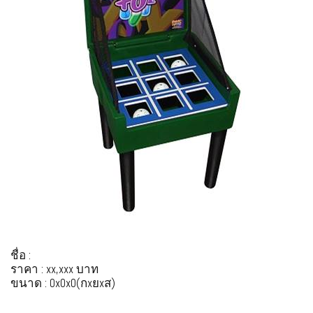
ชื่อ :
ราคา : xx,xxx บาท
ขนาด : 0x0x0(กxยxส)