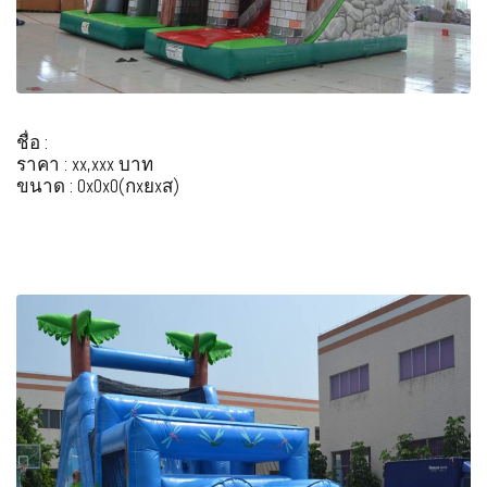
ชื่อ :
ราคา : xx,xxx บาท
ขนาด : 0x0x0(กxยxส)