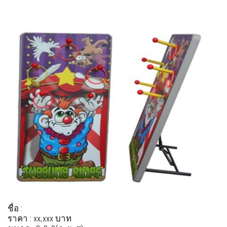
ชื่อ :
ราคา : xx,xxx บาท