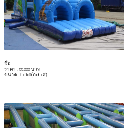
ชื่อ :
ราคา : xx,xxx บาท
ขนาด : 0x0x0(กxยxส)