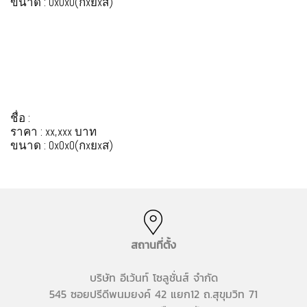
ขนาด : 0x0x0(กxยxส)
ชื่อ :
ราคา : xx,xxx บาท
ขนาด : 0x0x0(กxยxส)
สถานที่ตั้ง
บริษัท อีเว้นท์ โซลูชั่นส์ จำกัด
545 ซอยปรีดีพนมยงค์ 42 แยก12 ถ.สุขุมวิท 71