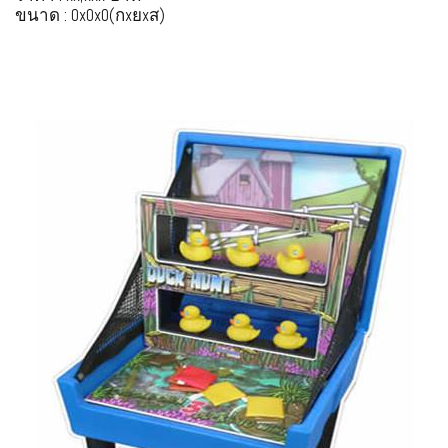
ขนาด : 0x0x0(กxยxส)