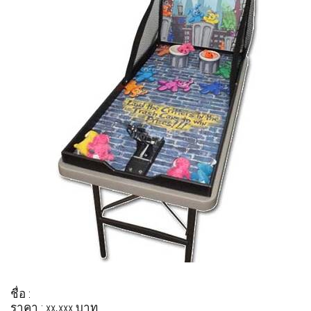
ชื่อ :
ราคา : xx,xxx บาท