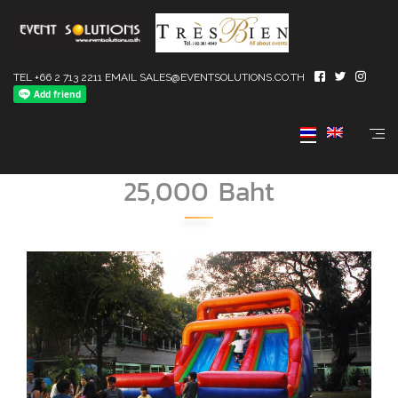
TEL +66 2 713 2211 EMAIL SALES@EVENTSOLUTIONS.CO.TH
Double Slide / Size
9×5.5×6(wxdxh) / Price
25,000 Baht