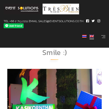
TEL +66 2 713 2211 EMAIL SALES@EVENTSOLUTIONS.CO.TH
(ไทย) Lighting & Sound งาน
KBANK Your Choice Your
Smile :)