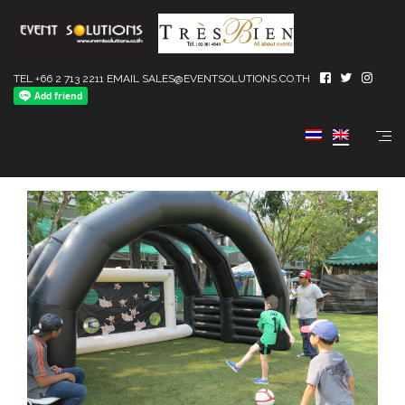
TEL +66 2 713 2211 EMAIL SALES@EVENTSOLUTIONS.CO.TH
(ไทย) Kick Off (new)