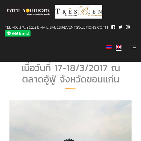
TEL +66 2 713 2211 EMAIL SALES@EVENTSOLUTIONS.CO.TH
(ไทย) Aluminium Stage
คอนเสิร์ตงานBlend Roadshow
เมื่อวันที่ 17-18/3/2017 ณ
ตลาดอู้ฟู่ จังหวัดขอนแก่น